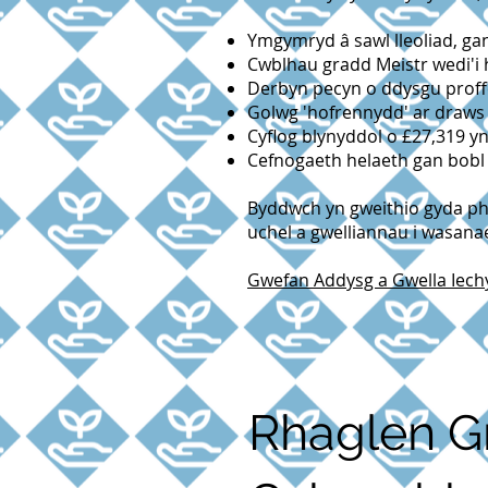
Ymgymryd â sawl lleoliad, ga
Cwblhau gradd Meistr wedi'i 
Derbyn pecyn o ddysgu proffe
Golwg 'hofrennydd' ar draws
Cyflog blynyddol o £27,319 yn
Cefnogaeth helaeth gan bobl s
Byddwch yn gweithio gyda pho
uchel a gwelliannau i wasanae
Gwefan Addysg a Gwella Iech
Rhaglen G