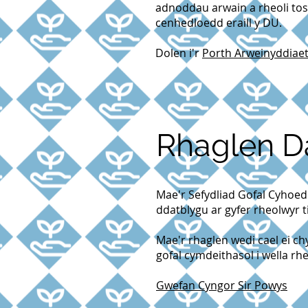
adnoddau arwain a rheoli tos
cenhedloedd eraill y DU.
Dolen i'r
Porth Arweinyddiae
Rhaglen D
Mae'r Sefydliad Gofal Cyhoedd
ddatblygu ar gyfer rheolwyr 
Mae'r rhaglen wedi cael ei c
gofal cymdeithasol i wella rh
Gwefan Cyngor Sir Powys