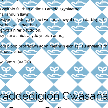
n weithio fel rhan o dimau amlddisgyblaethol
hariannu'n llawn.
siynol a fydd yn helpu i wneud y mwyaf o eich datblygiad
 yr holl wasanaethau
ghyd â nifer o fuddion.
y'n arweiniol, a fydd yn eich annog!
bl o bob proffesiwn ac yn meithrin eich sgiliau arwain a rh
thau cleifion.
yd Cymru (AaGIC)
raddedigion Gwasana