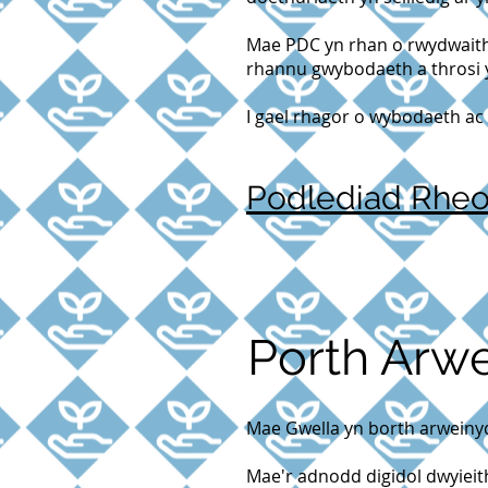
Mae PDC yn rhan o rwydwaith 
rhannu gwybodaeth a throsi 
I gael rhagor o wybodaeth ac i
Podlediad Rheo
Porth Arw
Mae Gwella yn borth arweinyd
Mae'r adnodd digidol dwyiei