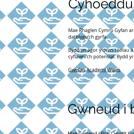
Cyhoeddu
Mae Rhaglen Cymru Gyfan ar g
datblygu’ch gyrfa.
Bydd yn agor y drws i rolau a
cyflawni’ch potensial. Bydd y
Gwefan Academi Wales
Gwneud i b
Mae Gwneud i Bob Cyswllt Gyf