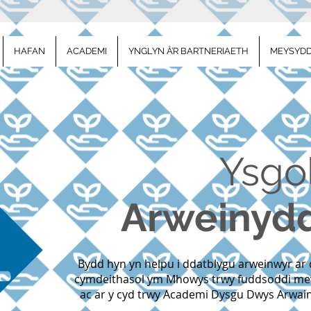
HAFAN
ACADEMI
YNGLYN Â’R BARTNERIAETH
MEYSYDD
Ysgo
Arweinydd
Bydd hyn yn helpu i ddatblygu arweinwyr ar d
cymdeithasol ym Mhowys trwy fuddsoddi me
ac ar y cyd trwy Academi Dysgu Dwys Arwai