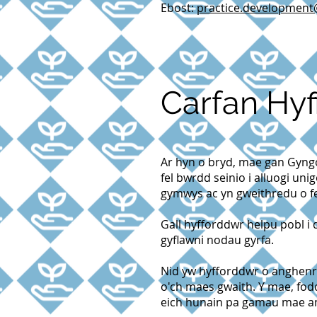
Ebost:
practice.development
Carfan Hy
Ar hyn o bryd, mae gan Gyngo
fel bwrdd seinio i alluogi un
gymwys ac yn gweithredu o f
Gall hyfforddwr helpu pobl i d
gyflawni nodau gyrfa.
Nid yw hyfforddwr o anghenr
o'ch maes gwaith. Y mae, fod
eich hunain pa gamau mae an