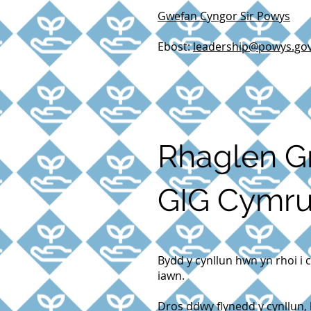
Gwefan Cyngor Sir Powys
Ebost:
leadership@powys.gov
Rhaglen Gr
GIG Cymr
Bydd y cynllun hwn yn rhoi i 
iawn.
Dros ddwy flynedd y cynllun,