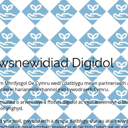
wsnewidiad Digidol
 Mhrifysgol De Cymru wedi'i datblygu mewn partneriaeth 
cael ei hariannu'n rhannol gan Lywodraeth Cymru.
uned o arweinwyr â ffocws digidol ac egin arweinwyr o bob
tor ynghyd.
 ymchwil, gwybodaeth a dysgu, datblygu dulliau atal newy
ymchwil i gynnal ymchwil manwl ar gyfer trosi ymchwil yn gan