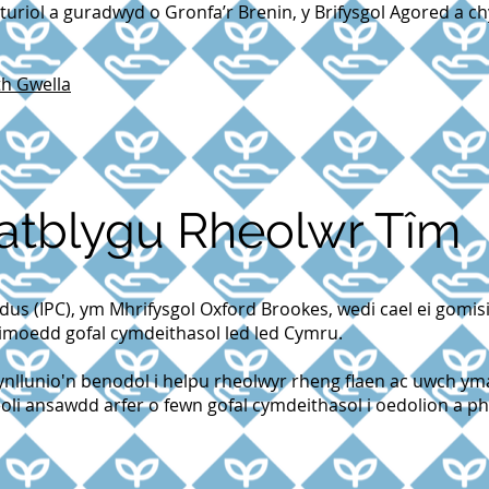
turiol a guradwyd o Gronfa’r Brenin, y Brifysgol Agored a 
th Gwella
atblygu Rheolwr Tîm
us (IPC), ym Mhrifysgol Oxford Brookes, wedi cael ei gomis
timoedd gofal cymdeithasol led led Cymru.
hynllunio'n benodol i helpu rheolwyr rheng flaen ac uwch y
eoli ansawdd arfer o fewn gofal cymdeithasol i oedolion a ph