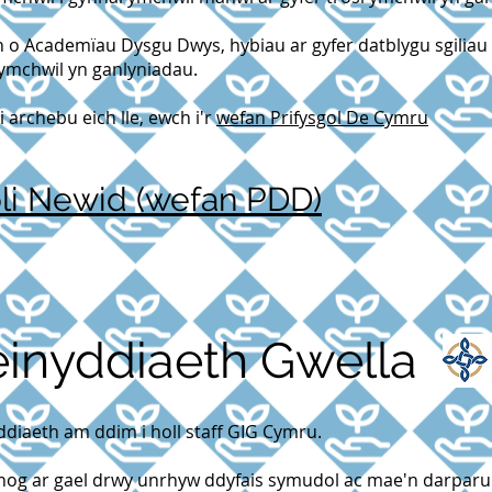
o Academïau Dysgu Dwys, hybiau ar gyfer datblygu sgiliau 
ymchwil yn ganlyniadau.
 archebu eich lle, ewch i'r
wefan Prifysgol De Cymru
li Newid (wefan PDD)
einyddiaeth Gwella
diaeth am ddim i holl staff GIG Cymru.
thog ar gael drwy unrhyw ddyfais symudol ac mae'n darparu