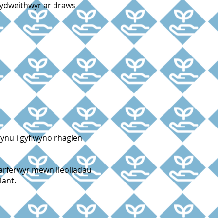
chydweithwyr ar draws
iynu i gyflwyno rhaglen
marferwyr mewn lleoliadau
lant.