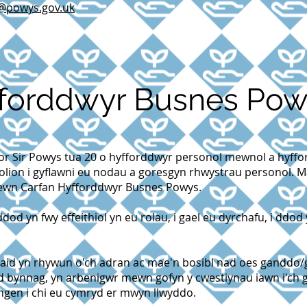
@powys.gov.uk
fforddwyr Busnes Po
r Sir Powys tua 20 o hyfforddwyr personol mewnol a hyffor
igolion i gyflawni eu nodau a goresgyn rhwystrau personol. 
ewn Carfan Hyfforddwyr Busnes Powys.
dod yn fwy effeithiol yn eu rolau, i gael eu dyrchafu, i ddod
aid yn rhywun o'ch adran ac mae'n bosibl nad oes ganddo/
d bynnag, yn arbenigwr mewn gofyn y cwestiynau iawn i'ch 
gen i chi eu cymryd er mwyn llwyddo.