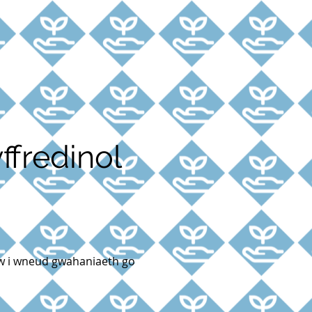
ffredinol
ryw i wneud gwahaniaeth go