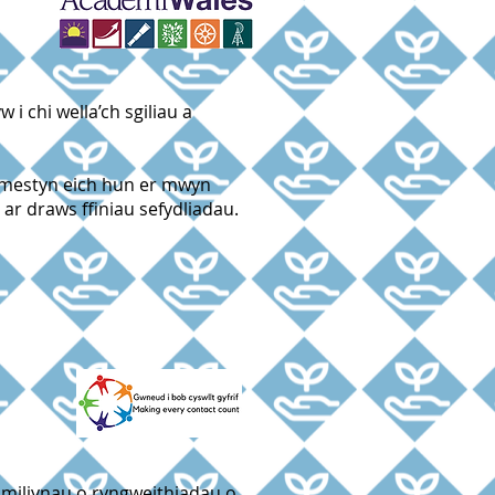
 chi wella’ch sgiliau a
c ymestyn eich hun er mwyn
 ar draws ffiniau sefydliadau.
 miliynau o ryngweithiadau o