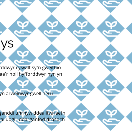
wys
ddwyr cyswllt sy'n gweithio
Mae'r holl hyfforddwyr hyn yn
 yn arweinwyr gwell neu i
ganddi unrhyw ddealltwriaeth
galluogi i ddarganfod drosoch