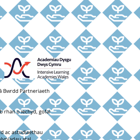
â Bwrdd Partneriaeth
 rhan o iechyd, gofal
dd ac astudiaethau
lyniadau atal.