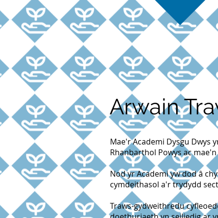
Arwain Tra
Mae'r Academi Dysgu Dwys ym
Rhanbarthol Powys ac mae'n 
Nod yr Academi yw dod â chym
cymdeithasol a'r trydydd sec
Traws-gydweithredu cyfleoedd
doethuriaeth yn seiliedig ar 