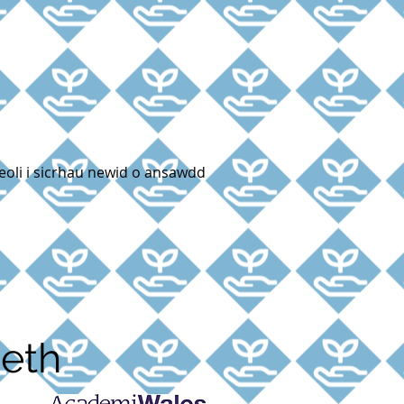
eoli i sicrhau newid o ansawdd
eth