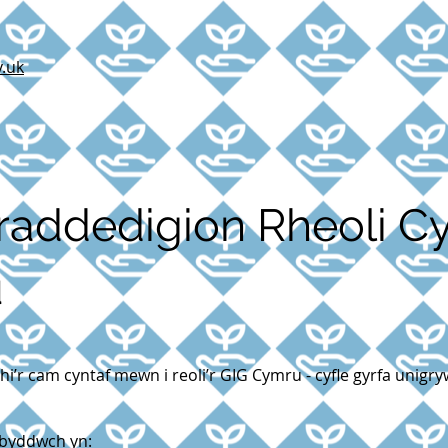
.uk
addedigion Rheoli Cy
u
chi’r cam cyntaf mewn i reoli’r GIG Cymru - cyfle gyrfa unig
 byddwch yn: