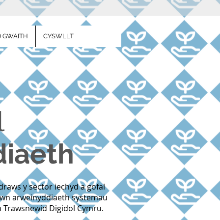
 GWAITH
CYSWLLT
l
iaeth
raws y sector iechyd a gofal
wn arweinyddiaeth systemau
n Trawsnewid Digidol Cymru.