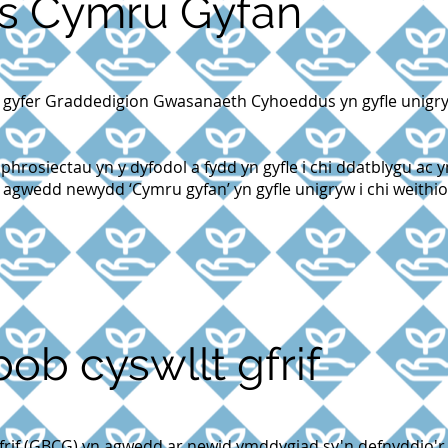
s Cymru Gyfan
yfer Graddedigion Gwasanaeth Cyhoeddus yn gyfle unigryw i
 phrosiectau yn y dyfodol a fydd yn gyfle i chi ddatblygu a
r agwedd newydd ‘Cymru gyfan’ yn gyfle unigryw i chi weithio
ob cyswllt gfrif
rif (GBCG) yn agwedd ar newid ymddygiad sy'n defnyddio'r