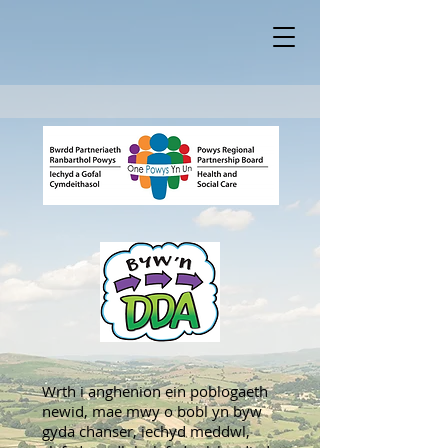
Wrth i anghenion ein poblogaeth
newid, mae mwy o bobl yn byw
gyda chanser, iechyd meddwl,