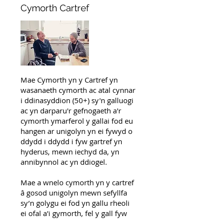
Cymorth Cartref
Mae Cymorth yn y Cartref yn
wasanaeth cymorth ac atal cynnar
i ddinasyddion (50+) sy'n galluogi
ac yn darparu'r gefnogaeth a'r
cymorth ymarferol y gallai fod eu
hangen ar unigolyn yn ei fywyd o
ddydd i ddydd i fyw gartref yn
hyderus, mewn iechyd da, yn
annibynnol ac yn ddiogel.
Mae a wnelo cymorth yn y cartref
â gosod unigolyn mewn sefyllfa
sy’n golygu ei fod yn gallu rheoli
ei ofal a'i gymorth, fel y gall fyw