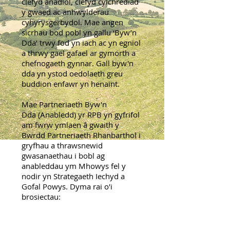
clefyd anadlol, clefyd cylchrediad
y gwaed ac anhwylderau
cyhyrysgerbydol. Mae angen
sicrhau bod pobl yn gallu ‘Byw’n
Dda’ trwy fod yn iach ac yn egnïol
a thrwy gael gafael ar gymorth a
chefnogaeth gynnar. Gall byw'n
dda yn ystod oedolaeth greu
buddion enfawr yn henaint.
Mae Partneriaeth Byw'n
Dda (Anabledd) yr RPB yn gyfrifol
am fwrw ymlaen â gwaith y
Bwrdd Partneriaeth Rhanbarthol i
gryfhau a thrawsnewid
gwasanaethau i bobl ag
anableddau ym Mhowys fel y
nodir yn Strategaeth Iechyd a
Gofal Powys. Dyma rai o'i
brosiectau: