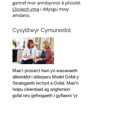
gartref mor annibynnol â phosibl.
Cliciwch yma
i ddysgu mwy
amdano.
Cysylltwyr Cymunedol
Mae'r prosiect hwn yn wasanaeth
allweddol i ddarparu Model Gofal y
Strategaeth Iechyd a Gofal. Mae’n
helpu cleientiaid ag anghenion
gofal neu gefnogaeth i gyflawni ‘yr
hyn sy’n bwysig’ iddynt trwy
gyrchu gwasanaethau’r trydydd
sector a gweithgareddau
cymunedol. Mae’r gwasanaeth yn
cael ei redeg gan PAVO ac mae’n
llwyddo i ddarparu ‘yr hyn sy’n