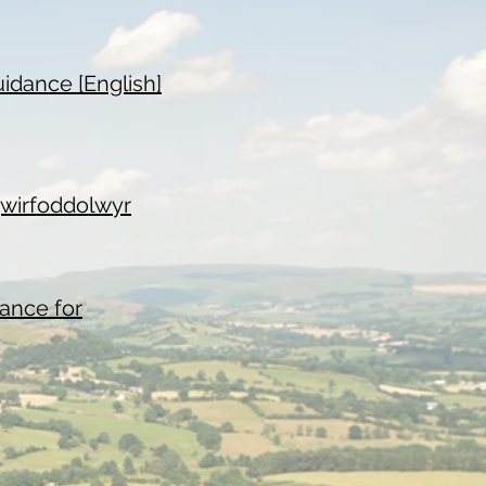
idance [English]
gwirfoddolwyr
dance for