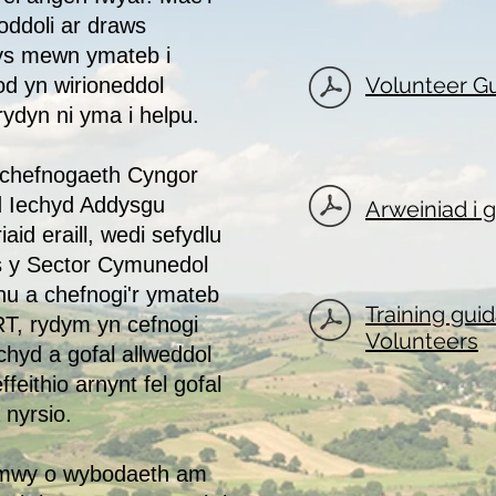
oddoli ar draws
s mewn ymateb i
Volunteer Gu
d yn wirioneddol
rydyn ni yma i helpu.
chefnogaeth Cyngor
d Iechyd Addysgu
Arweiniad i 
aid eraill, wedi sefydlu
 y Sector Cymunedol
nu a chefnogi'r ymateb
Training gui
T, rydym yn cefnogi
Volunteers
hyd a gofal allweddol
ffeithio arnynt fel gofal
 nyrsio.
 mwy o wybodaeth am