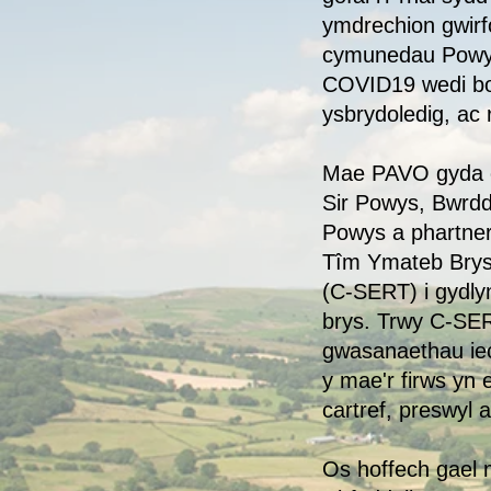
ymdrechion gwirf
cymunedau Powy
COVID19 wedi bo
ysbrydoledig, ac 
Mae PAVO gyda 
Sir Powys, Bwrd
Powys a phartneri
Tîm Ymateb Brys
(C-SERT) i gydly
brys. Trwy C-SER
gwasanaethau iec
y mae'r firws yn e
cartref, preswyl a
Os hoffech gael