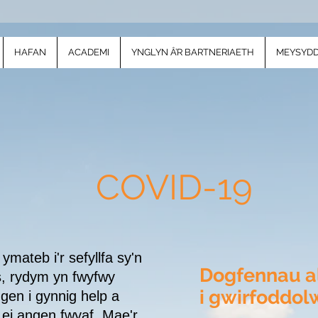
HAFAN
ACADEMI
YNGLYN Â’R BARTNERIAETH
MEYSYDD
COVID-19
 ymateb i'r sefyllfa sy'n
Dogfennau a
, rydym yn fwyfwy
i gwirfoddol
gen i gynnig help a
d ei angen fwyaf. Mae'r