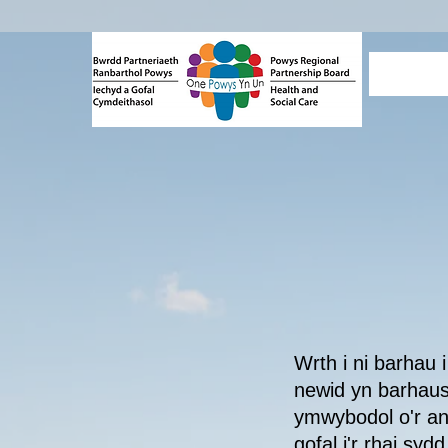
Wrth i ni barhau i
newid yn barhaus
ymwybodol o'r an
gofal i'r rhai syd